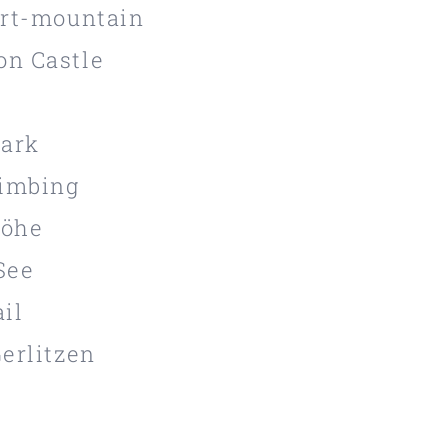
ert-mountain
on Castle
park
imbing
höhe
See
il
erlitzen