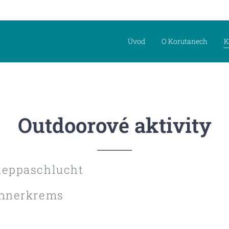
Úvod
O Korutanech
K
Outdoorové aktivity
heppaschlucht
Innerkrems