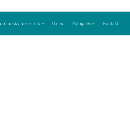
orutanský rozcestník
O nás
Fotogalerie
Kontakt