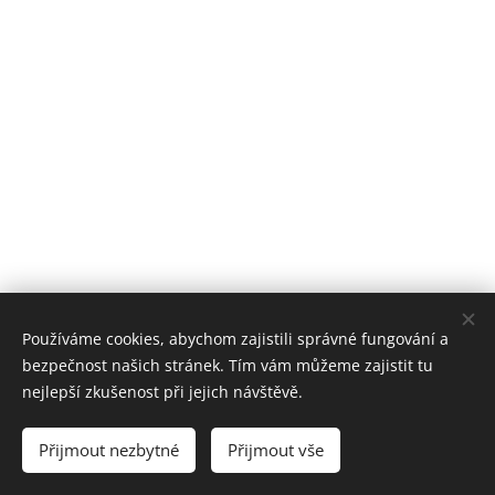
Používáme cookies, abychom zajistili správné fungování a
bezpečnost našich stránek. Tím vám můžeme zajistit tu
nejlepší zkušenost při jejich návštěvě.
Provozovatel stránek:
Apartmány Ad Alta
Přijmout nezbytné
Přijmout vše
Cookies