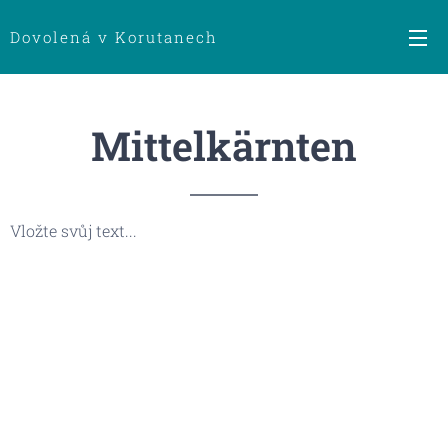
Dovolená v Korutanech
Mittelkärnten
Vložte svůj text...