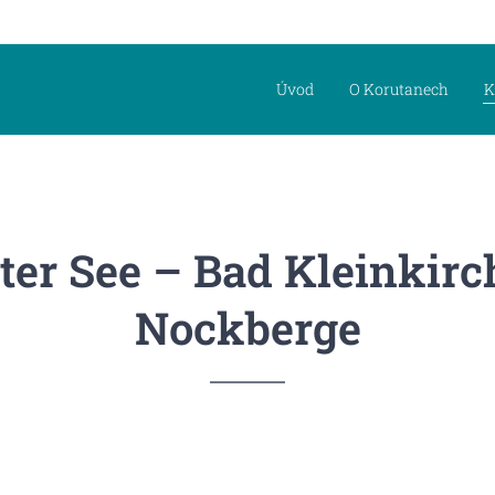
Úvod
O Korutanech
K
tter See – Bad Kleinkir
Nockberge