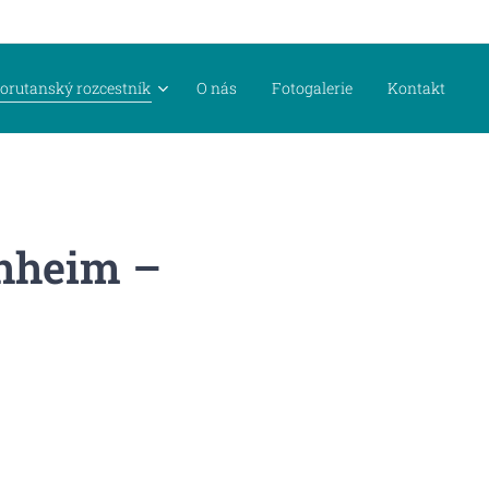
orutanský rozcestník
O nás
Fotogalerie
Kontakt
chheim –