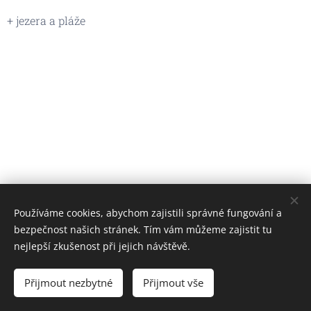
+ jezera a pláže
Používáme cookies, abychom zajistili správné fungování a
bezpečnost našich stránek. Tím vám můžeme zajistit tu
nejlepší zkušenost při jejich návštěvě.
Provozovatel stránek:
Apartmány Ad Alta
Přijmout nezbytné
Přijmout vše
Cookies