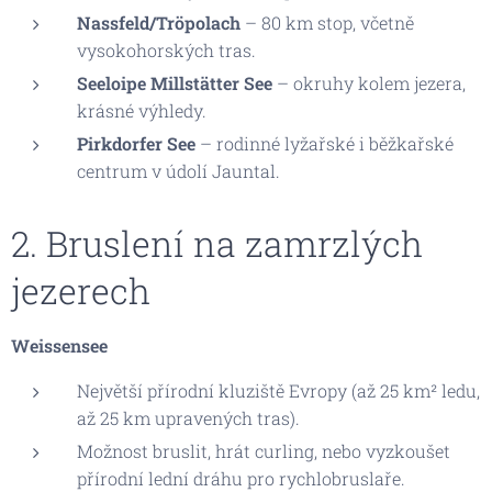
Nassfeld/Tröpolach
– 80 km stop, včetně
vysokohorských tras.
Seeloipe Millstätter See
– okruhy kolem jezera,
krásné výhledy.
Pirkdorfer See
– rodinné lyžařské i běžkařské
centrum v údolí Jauntal.
2. Bruslení na zamrzlých
jezerech
Weissensee
Největší přírodní kluziště Evropy (až 25 km² ledu,
až 25 km upravených tras).
Možnost bruslit, hrát curling, nebo vyzkoušet
přírodní lední dráhu pro rychlobruslaře.