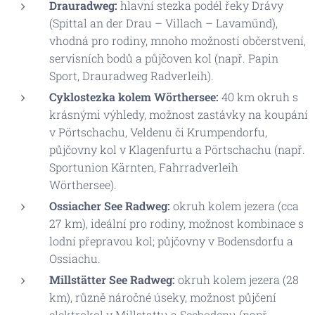
Drauradweg:
hlavní stezka podél řeky Drávy
(Spittal an der Drau – Villach – Lavamünd),
vhodná pro rodiny, mnoho možností občerstvení,
servisních bodů a půjčoven kol (např. Papin
Sport, Drauradweg Radverleih).
Cyklostezka kolem Wörthersee:
40 km okruh s
krásnými výhledy, možnost zastávky na koupání
v Pörtschachu, Veldenu či Krumpendorfu,
půjčovny kol v Klagenfurtu a Pörtschachu (např.
Sportunion Kärnten, Fahrradverleih
Wörthersee).
Ossiacher See Radweg:
okruh kolem jezera (cca
27 km), ideální pro rodiny, možnost kombinace s
lodní přepravou kol; půjčovny v Bodensdorfu a
Ossiachu.
Millstätter See Radweg:
okruh kolem jezera (28
km), různě náročné úseky, možnost půjčení
elektrokol v Millstattu a Seebodenu (např.