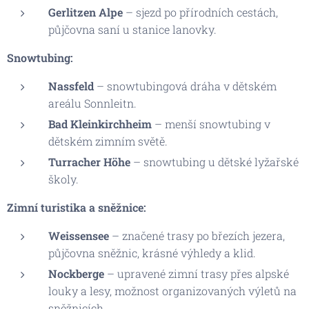
Gerlitzen Alpe
– sjezd po přírodních cestách,
půjčovna saní u stanice lanovky.
Snowtubing:
Nassfeld
– snowtubingová dráha v dětském
areálu Sonnleitn.
Bad Kleinkirchheim
– menší snowtubing v
dětském zimním světě.
Turracher Höhe
– snowtubing u dětské lyžařské
školy.
Zimní turistika a sněžnice:
Weissensee
– značené trasy po březích jezera,
půjčovna sněžnic, krásné výhledy a klid.
Nockberge
– upravené zimní trasy přes alpské
louky a lesy, možnost organizovaných výletů na
sněžnicích.