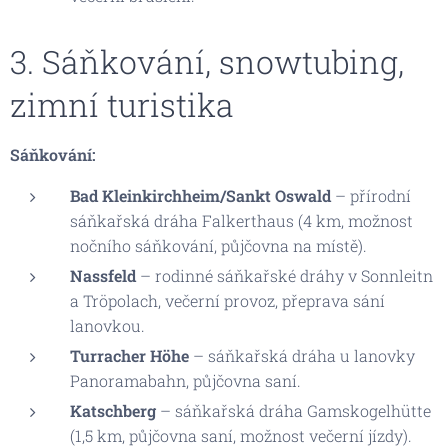
3. Sáňkování, snowtubing,
zimní turistika
Sáňkování:
Bad Kleinkirchheim/Sankt Oswald
– přírodní
sáňkařská dráha Falkerthaus (4 km, možnost
nočního sáňkování, půjčovna na místě).
Nassfeld
– rodinné sáňkařské dráhy v Sonnleitn
a Tröpolach, večerní provoz, přeprava sání
lanovkou.
Turracher Höhe
– sáňkařská dráha u lanovky
Panoramabahn, půjčovna saní.
Katschberg
– sáňkařská dráha Gamskogelhütte
(1,5 km, půjčovna saní, možnost večerní jízdy).