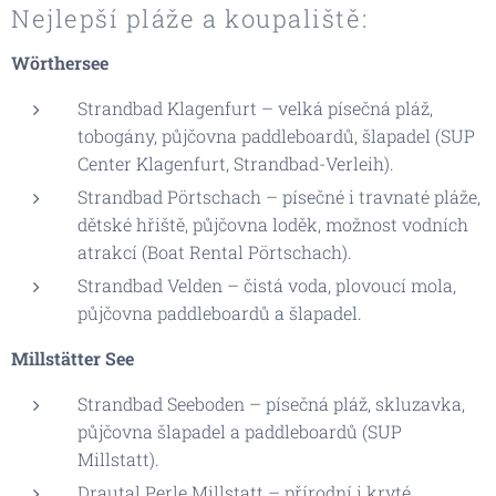
Nejlepší pláže a koupaliště:
Wörthersee
Strandbad Klagenfurt – velká písečná pláž,
tobogány, půjčovna paddleboardů, šlapadel (SUP
Center Klagenfurt, Strandbad-Verleih).
Strandbad Pörtschach – písečné i travnaté pláže,
dětské hřiště, půjčovna loděk, možnost vodních
atrakcí (Boat Rental Pörtschach).
Strandbad Velden – čistá voda, plovoucí mola,
půjčovna paddleboardů a šlapadel.
Millstätter See
Strandbad Seeboden – písečná pláž, skluzavka,
půjčovna šlapadel a paddleboardů (SUP
Millstatt).
Drautal Perle Millstatt – přírodní i kryté