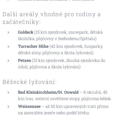
Další areály vhodné pro rodiny a
začátečníky:
Goldeck
(15 km sjezdovek, snowpark, dětská
školička, půjčovny v Seebodenu/Spittalu)
Turracher Höhe
(42 km sjezdovek, funparky,
dětské zóny, půjčovny a škola lyžování)
Petzen
(15 km sjezdovek, dlouhá sjezdovka do
údolí, půjčovna a škola lyžování)
Běžecké lyžování:
Bad Kleinkirchheim/St. Oswald
– 8 okruhů, 45
km tras, večerní osvětlené stopy, půjčovna běžek.
Weissensee
– až 50 km upravených tratí přímo
na zamrzlém jezeře nebo podél břehu.