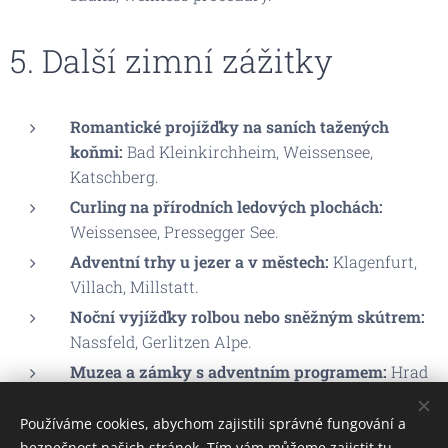
5. Další zimní zážitky
Romantické projížďky na saních tažených
koňmi:
Bad Kleinkirchheim, Weissensee,
Katschberg.
Curling na přírodních ledových plochách:
Weissensee, Pressegger See.
Adventní trhy u jezer a v městech:
Klagenfurt,
Villach, Millstatt.
Noční vyjížďky rolbou nebo sněžným skútrem:
Nassfeld, Gerlitzen Alpe.
Muzea a zámky s adventním programem:
Hrad
Hochosterwitz, zámek Porcia.
Používáme cookies, abychom zajistili správné fungování a
bezpečnost našich stránek. Tím vám můžeme zajistit tu