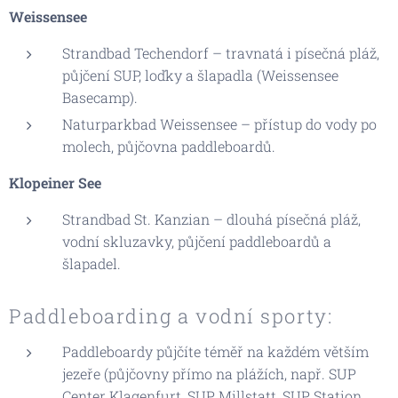
Weissensee
Strandbad Techendorf – travnatá i písečná pláž,
půjčení SUP, loďky a šlapadla (Weissensee
Basecamp).
Naturparkbad Weissensee – přístup do vody po
molech, půjčovna paddleboardů.
Klopeiner See
Strandbad St. Kanzian – dlouhá písečná pláž,
vodní skluzavky, půjčení paddleboardů a
šlapadel.
Paddleboarding a vodní sporty:
Paddleboardy půjčíte téměř na každém větším
jezeře (půjčovny přímo na plážích, např. SUP
Center Klagenfurt, SUP Millstatt, SUP Station