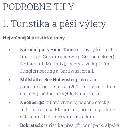
PODROBNÉ TIPY
1. Turistika a pěší výlety
Nejkrásnější turistické trasy:
Národní park Hohe Tauern:
stovky kilometrů
tras, např. Gamsgrubenweg (Grossglockner),
Seebachtal (Mallnitz), výlety k vodopádům
Jungfernsprung a Gartlwasserfall.
Millstätter See Höhensteig:
okružní
panoramatická stezka (200 km, možno jít i po
etapách), nádherné výhledy na jezero.
Nockberge:
kulaté vrcholy, naučné stezky,
rodinná túra na Pfannnock, přírodní park se
salašemi a botanickými zahradami.
Dobratsch:
turistika přes přírodní park, alpská