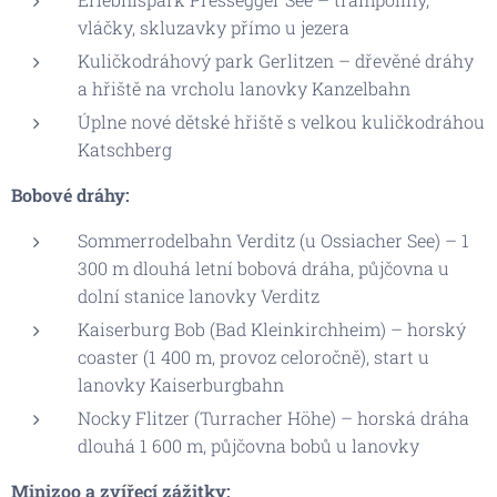
vláčky, skluzavky přímo u jezera
Kuličkodráhový park Gerlitzen – dřevěné dráhy
a hřiště na vrcholu lanovky Kanzelbahn
Úplne nové dětské hřiště s velkou kuličkodráhou
Katschberg
Bobové dráhy:
Sommerrodelbahn Verditz (u Ossiacher See) – 1
300 m dlouhá letní bobová dráha, půjčovna u
dolní stanice lanovky Verditz
Kaiserburg Bob (Bad Kleinkirchheim) – horský
coaster (1 400 m, provoz celoročně), start u
lanovky Kaiserburgbahn
Nocky Flitzer (Turracher Höhe) – horská dráha
dlouhá 1 600 m, půjčovna bobů u lanovky
Minizoo a zvířecí zážitky: