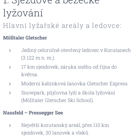
lyžování
Hlavní lyžařské areály a ledovce:
Mölltaler Gletscher
Jediný celoročně otevřený ledovec v Korutanech
(3 122 m n. m.).
17 km sjezdovek, záruka sněhu od října do
května.
Moderní kabinková lanovka Gletscher Express.
Snowpark, půjčovna lyží a škola lyžování
(Mölltaler Gletscher Ski School).
Nassfeld – Pressegger See
Největší korutanský areál, přes 110 km
sjezdovek, 30 lanovek a vleků.