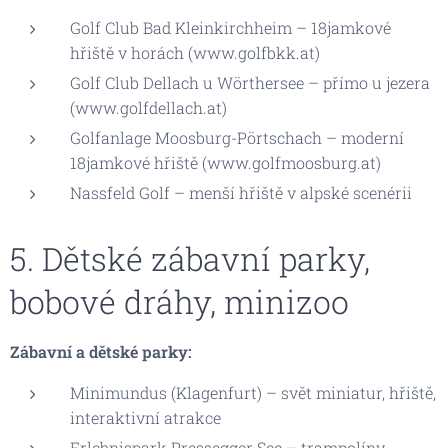
Golf Club Bad Kleinkirchheim – 18jamkové
hřiště v horách (www.golfbkk.at)
Golf Club Dellach u Wörthersee – přímo u jezera
(www.golfdellach.at)
Golfanlage Moosburg-Pörtschach – moderní
18jamkové hřiště (www.golfmoosburg.at)
Nassfeld Golf – menší hřiště v alpské scenérii
5. Dětské zábavní parky,
bobové dráhy, minizoo
Zábavní a dětské parky:
Minimundus (Klagenfurt) – svět miniatur, hřiště,
interaktivní atrakce
Erlebnispark Pressegger See – trampolíny,